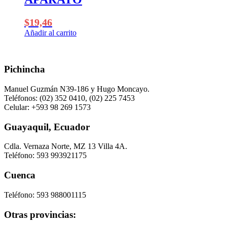
variantes.
la
Las
página
opciones
de
$
19,46
se
producto
Añadir al carrito
pueden
elegir
en
la
Pichincha
página
de
Manuel Guzmán N39-186 y Hugo Moncayo.
producto
Teléfonos: (02) 352 0410, (02) 225 7453
Celular: +593 98 269 1573
Guayaquil, Ecuador
Cdla. Vernaza Norte, MZ 13 Villa 4A.
Teléfono: 593 993921175
Cuenca
Teléfono: 593 988001115
Otras provincias: