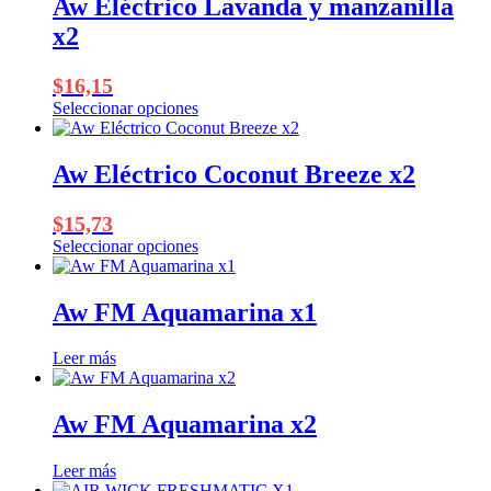
Aw Eléctrico Lavanda y manzanilla
x2
$
16,15
Seleccionar opciones
Este
producto
tiene
Aw Eléctrico Coconut Breeze x2
múltiples
variantes.
$
15,73
Las
opciones
Seleccionar opciones
Este
se
producto
pueden
tiene
elegir
Aw FM Aquamarina x1
múltiples
en
variantes.
la
Leer más
Las
página
opciones
de
se
producto
Aw FM Aquamarina x2
pueden
elegir
en
Leer más
la