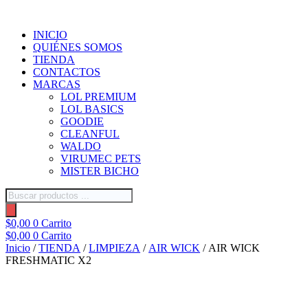
Ir
al
INICIO
contenido
QUIÉNES SOMOS
TIENDA
CONTACTOS
MARCAS
LOL PREMIUM
LOL BASICS
GOODIE
CLEANFUL
WALDO
VIRUMEC PETS
MISTER BICHO
Búsqueda
de
productos
$
0,00
0
Carrito
$
0,00
0
Carrito
Inicio
/
TIENDA
/
LIMPIEZA
/
AIR WICK
/ AIR WICK
FRESHMATIC X2