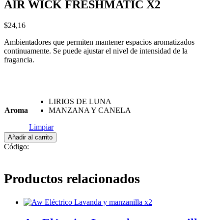
AIR WICK FRESHMATIC X2
$
24,16
Ambientadores que permiten mantener espacios aromatizados
continuamente. Se puede ajustar el nivel de intensidad de la
fragancia.
LIRIOS DE LUNA
Aroma
MANZANA Y CANELA
Limpiar
AIR
Añadir al carrito
WICK
Código:
FRESHMATIC
X2
cantidad
Productos relacionados