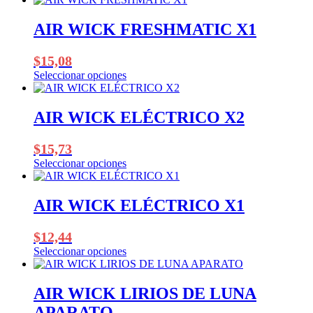
página
de
AIR WICK FRESHMATIC X1
producto
$
15,08
Seleccionar opciones
Este
producto
tiene
AIR WICK ELÉCTRICO X2
múltiples
variantes.
$
15,73
Las
opciones
Seleccionar opciones
Este
se
producto
pueden
tiene
elegir
AIR WICK ELÉCTRICO X1
múltiples
en
variantes.
la
$
12,44
Las
página
opciones
de
Seleccionar opciones
Este
se
producto
producto
pueden
tiene
elegir
AIR WICK LIRIOS DE LUNA
múltiples
en
APARATO