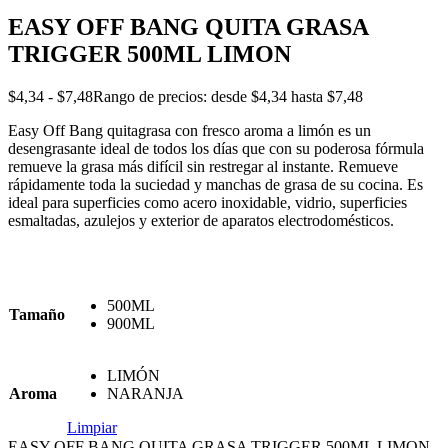
EASY OFF BANG QUITA GRASA
TRIGGER 500ML LIMON
$
4,34
-
$
7,48
Rango de precios: desde $4,34 hasta $7,48
Easy Off Bang quitagrasa con fresco aroma a limón es un
desengrasante ideal de todos los días que con su poderosa fórmula
remueve la grasa más difícil sin restregar al instante. Remueve
rápidamente toda la suciedad y manchas de grasa de su cocina. Es
ideal para superficies como acero inoxidable, vidrio, superficies
esmaltadas, azulejos y exterior de aparatos electrodomésticos.
500ML
Tamaño
900ML
LIMÓN
Aroma
NARANJA
Limpiar
EASY OFF BANG QUITA GRASA TRIGGER 500ML LIMON