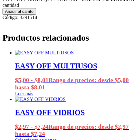
cantidad
Añadir al carrito
Código:
3291514
Productos relacionados
EASY OFF MULTIUSOS
$
5,00
-
$
8,01
Rango de precios: desde $5,00
hasta $8,01
Leer más
EASY OFF VIDRIOS
$
2,97
-
$
7,24
Rango de precios: desde $2,97
hasta $7,24