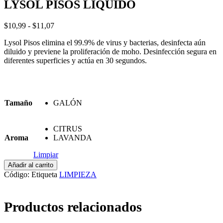
LYSOL PISOS LÍQUIDO
Rango
$
10,99
-
$
11,07
de
Lysol Pisos elimina el 99.9% de virus y bacterias, desinfecta aún
precios:
diluido y previene la proliferación de moho. Desinfección segura en
desde
diferentes superficies y actúa en 30 segundos.
$10,99
hasta
$11,07
Tamaño
GALÓN
CITRUS
Aroma
LAVANDA
Limpiar
LYSOL
Añadir al carrito
PISOS
Código:
Etiqueta
LIMPIEZA
LÍQUIDO
cantidad
Productos relacionados