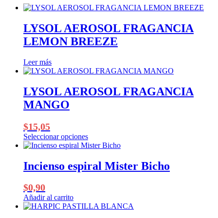
LYSOL AEROSOL FRAGANCIA
LEMON BREEZE
Leer más
LYSOL AEROSOL FRAGANCIA
MANGO
$
15,05
Seleccionar opciones
Este
producto
tiene
Incienso espiral Mister Bicho
múltiples
variantes.
$
0,90
Las
opciones
Añadir al carrito
se
pueden