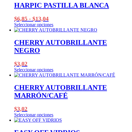
elegir
HARPIC PASTILLA BLANCA
en
la
Rango
$
6,85
-
$
13,04
página
de
de
Seleccionar opciones
Este
producto
precios:
producto
desde
tiene
CHERRY AUTOBRILLANTE
$6,85
múltiples
NEGRO
variantes.
hasta
Las
$13,04
opciones
$
3,02
se
Seleccionar opciones
pueden
Este
elegir
producto
en
tiene
CHERRY AUTOBRILLANTE
la
múltiples
página
MARRÓN/CAFÉ
variantes.
de
Las
producto
opciones
$
3,02
se
Seleccionar opciones
pueden
Este
elegir
producto
en
tiene