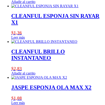
Añadir al carrito
pueden
elegir
en
CLEANFUL ESPONJA SIN RAYAR
la
página
X1
de
producto
$
1,36
Leer más
CLEANFUL BRILLO
INSTANTANEO
$
2,83
Añadir al carrito
JASPE ESPONJA OLA MAX X2
$
1,08
Leer más