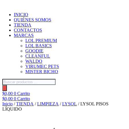
Ir
al
INICIO
contenido
QUIÉNES SOMOS
TIENDA
CONTACTOS
MARCAS
LOL PREMIUM
LOL BASICS
GOODIE
CLEANFUL
WALDO
VIRUMEC PETS
MISTER BICHO
Búsqueda
de
productos
$
0,00
0
Carrito
$
0,00
0
Carrito
Inicio
/
TIENDA
/
LIMPIEZA
/
LYSOL
/ LYSOL PISOS
LÍQUIDO